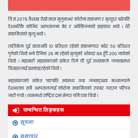
वि.सं.२०७८ वैशाख तेस्रो साता मुलुकभर कोरोना संक्रमण र मृत्युदर बढेपछि
देशभरिकै कोभिड अस्पतालमा बेड र अक्सिजनको हाहाकार भयो । धेरै
संक्रमितको मृत्यु भयो ।
त्यतिबेला दुई साताअघि १० प्रतिशत रहेको संक्रमणदर बढेर ५० प्रतिशत
पुगेको थियो भने दैनिक २८ मा रहेको मृत्युको आँकडा ८८ हुँदै २०० नाघेको
थियो । महामारी महासंकटको संकेत दिने यी दुई तथ्यांकले जनस्वास्थ्य
विज्ञहरूलाई झस्काइरहेको थियो ।
महासंकटको संकेत पाएपछि स्वास्थ्य तथा जनसङ्ख्या मन्त्रालयले
देशभरका सबै अस्पताललाई कोरोना संक्रमितको उपचार गराउन परिपत्र
जारी गर्‍यो । त्यसमध्ये राष्ट्रिय ट्रमा सेन्टर पनि एक थियो ।
सम्बन्धित लिङ्कहरू
सूचना
समाचार