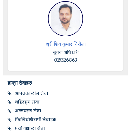
श्री शिव कुमार निरौला
सूचना अधिकारी
015326863
हाम्रा सेवाहरु
आपतकालीन सेवा
बहिरङ्ग सेवा
अन्तरङ्ग सेवा
फिजियोथेरापी सेवाहरू
प्रयोगशाला सेवा