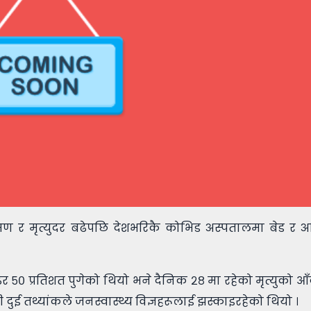
्रमण र मृत्युदर बढेपछि देशभरिकै कोभिड अस्पतालमा बेड र
र ५० प्रतिशत पुगेको थियो भने दैनिक २८ मा रहेको मृत्युको आँक
ुई तथ्यांकले जनस्वास्थ्य विज्ञहरूलाई झस्काइरहेको थियो ।