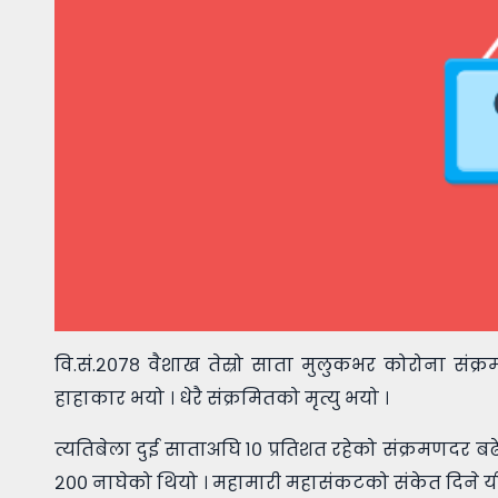
वि.सं.२०७८ वैशाख तेस्रो साता मुलुकभर कोरोना संक
हाहाकार भयो । धेरै संक्रमितको मृत्यु भयो ।
त्यतिबेला दुई साताअघि १० प्रतिशत रहेको संक्रमणदर बढे
२०० नाघेको थियो । महामारी महासंकटको संकेत दिने यी द