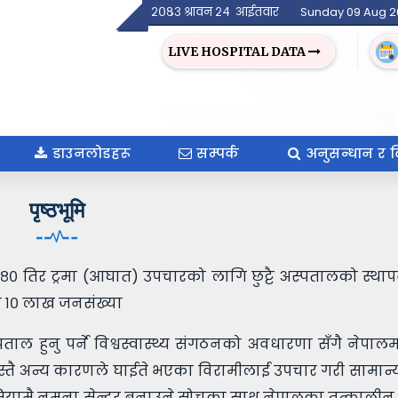
२०८३ श्रावन २४ आईतवार
Sunday 09 Aug 
LIVE HOSPITAL DATA
डाउनलोडहरू
सम्पर्क
अनुसन्धान र 
पृष्ठभूमि
 १९८० तिर ट्रमा (आघात) उपचारको लागि छुट्टै अस्पतालको स्था
ा १० लाख जनसंख्या
ल हुनु पर्ने विश्वस्वास्थ्य संगठनको अवधारणा सँगै नेपालम
वा यस्तै अन्य कारणले घाईते भएका विरामीलाई उपचार गरी सामान
 एसियामै नमुना सेन्टर बनाउने सोचका साथ नेपालका तत्कालीन प्