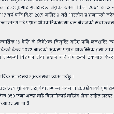
्त्री इन्दरकुमार गुजरालले संयुक्त रुपमा वि.सं. २०५४ साल 
र्ष पछि वि.सं. २०७१ मंसिर ९ गते भारतीय प्रधानमन्त्री नरेन्
 हस्तान्तरण गरे पश्चात औपचारिकरुपमा यस सेन्टरको संचालन
६९ कार्तिक १६ देखि नै निर्देशक नियुक्ति गरिए पनि जनशक्ति
ेको केन्द्र २०७२ सालको भुकम्प पश्चात् आकस्मिक ट्रमा उप
म्बन्धी विशेषज्ञ सेवा प्रदान गर्ने नेपालको एकमात्र केन्द
ार्दिक मंगलमय शुभकामना व्यक्त गर्दछु ।
९ तले अत्याधुनिक र सुविधासम्पन्न भवनमा २०० शैयाको पूर्ण क्षम
ा दैनिक ३५० जना भन्दा बढि विरामीलाई बहिरंग सेवा सहित सरदर
ग्राउन्डमा गाडी