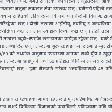
मैला व्यवस्थापन, मर्मत संभारको कार्यालय र भुईंतलामा आकस
, प्रयोगशाला नमूना संकलन सेवा उपलब्ध छन् । यसैगरी पहिलो त
ा स्क्यान सहितको रेडियोलोजी विभाग, प्याथोलोजी विभाग, सा
िरहेका छन् । दोस्रो तलामा आईसीयू, एचडियू र शल्यक्रिया 
यक्रिया कक्ष र १ सामान्य शल्यक्रिया कक्ष छन् । तेस्रो तला
ँचौं तलामा न्यूरो–स्पाईन लगायतका वार्डहरु रहेका छन् । यस्तै 
्ड सञ्चालित छन् । सेन्टरमा मुख्यत: हाडजोर्नी र ट्रमा इन्जुरीसँ
/८० को तथ्यांक अनुसार उपचारमा आएका मध्ये घुँडा र खुट्ट
 । सेन्टरमा आइपुग्ने मध्ये ५६ प्रतिशत विभिन्न स्थानबाट लड
ाग्राही छन् । ट्रमा सेन्टरले गरेका शल्यक्रियामध्ये ४८ प्
े र आघात हेरचाहका मापदण्डहरूलाई पुन: परिभाषित गर्ने अटल 
ात्र नभई चिकित्सा विज्ञानको फराकिलो परिदृश्यमा पनि योग