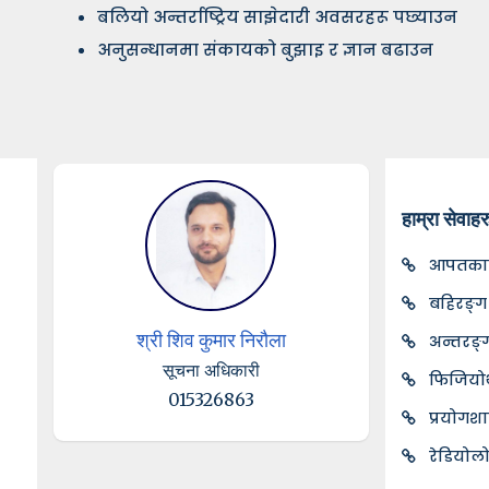
बलियो अन्तर्राष्ट्रिय साझेदारी अवसरहरू पछ्याउन
अनुसन्धानमा संकायको बुझाइ र ज्ञान बढाउन
हाम्रा सेवाहर
आपतकाल
बहिरङ्ग
श्री शिव कुमार निरौला
अन्तरङ्
सूचना अधिकारी
फिजियोथ
015326863
प्रयोगशा
रेडियोल